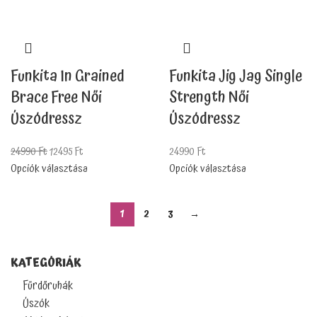
Funkita In Grained
Funkita Jig Jag Single
Brace Free Női
Strength Női
Úszódressz
Úszódressz
24990
Ft
12495
Ft
24990
Ft
Opciók választása
Opciók választása
1
2
3
→
KATEGÓRIÁK
Fürdőruhák
Úszók