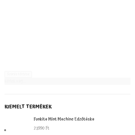
Szűrés törlése
kérlek várj...
KIEMELT TERMÉKEK
Funkita Mint Machine Edzőtáska
23990
Ft