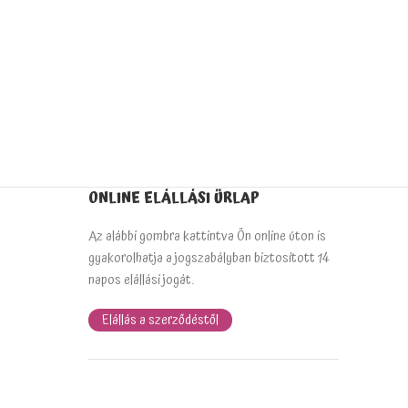
ONLINE ELÁLLÁSI ŰRLAP
Az alábbi gombra kattintva Ön online úton is
gyakorolhatja a jogszabályban biztosított 14
napos elállási jogát.
Elállás a szerződéstől