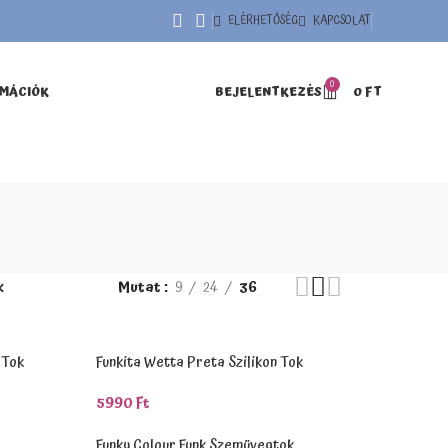
ELÉRHETŐSÉG
KAPCSOLAT
0
RMÁCIÓK
BEJELENTKEZÉS
0
FT
k
Mutat
9
24
36
 Tok
Funkita Wetta Preta Szilikon Tok
5990
Ft
Kosárba Teszem
Funky Colour Funk Szemüvegtok