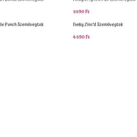
5590
Ft
Teszem
Kosárba Teszem
ple Punch Szemüvegtok
Funky Zinc’d Szemüvegtok
4590
Ft
Teszem
Kosárba Teszem