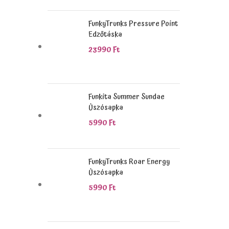
FunkyTrunks Pressure Point
Edzőtáska
23990
Ft
Funkita Summer Sundae
Úszósapka
5990
Ft
FunkyTrunks Roar Energy
Úszósapka
5990
Ft