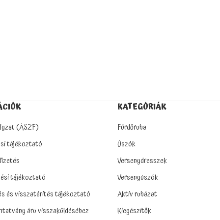
ÁCIÓK
KATEGÓRIÁK
lyzat (ÁSZF)
Fürdőruha
si tájékoztató
Úszók
 fizetés
Versenydresszek
tési tájékoztató
Versenyúszók
és és visszatérítés tájékoztató
Aktív ruházat
tatvány áru visszaküldéséhez
Kiegészítők