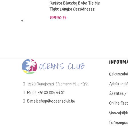
Funkita Blotchy Babe Tie Me
Tight Lányka Úszódressz
19990
Ft
INFORM
Üzletszabá
Adatkezelé
2120 Dunakeszi, Eisemann M. u. 19/2.
Mobil: +36 30 664 4455
Szállítás /
E-mail: shop@oceansclub.hu
Online fize
Visszaküld
Formanyom