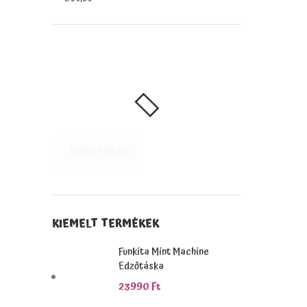
SZŰRÉS TÖRLÉSE
KIEMELT TERMÉKEK
Funkita Mint Machine
Edzőtáska
23990
Ft