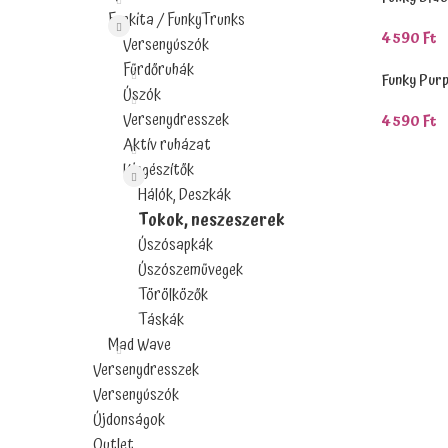
Funkita / FunkyTrunks
4590
Ft
Versenyúszók
Kosárba 
Fürdőruhák
Funky Pur
Úszók
Versenydresszek
4590
Ft
Kosárba 
Aktív ruházat
Kiegészítők
Hálók, Deszkák
Tokok, neszeszerek
Úszósapkák
Úszószemüvegek
Törölközők
Táskák
Mad Wave
Versenydresszek
Versenyúszók
Újdonságok
Outlet