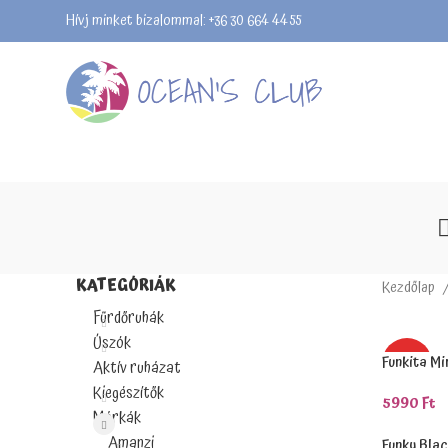
Hívj minket bizalommal: +36 30 664 4455
KATEGÓRIÁK
Kezdőlap
Fürdőruhák
Úszók
Funkita Mi
HOT
Aktív ruházat
Kiegészítők
5990
Ft
Márkák
Kosárba 
Amanzi
Funky Bla