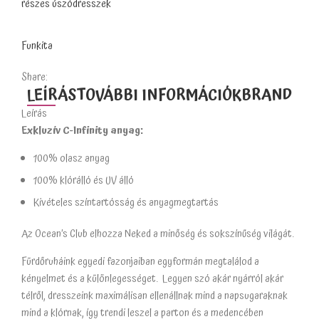
részes úszódresszek
Funkita
Share:
LEÍRÁS
TOVÁBBI INFORMÁCIÓK
BRAND
Leírás
Exkluzív C-Infinity anyag:
100% olasz anyag
100% klórálló és UV álló
Kivételes színtartósság és anyagmegtartás
Az Ocean’s Club elhozza Neked a minőség és sokszínűség világát.
Fürdőruháink egyedi fazonjaiban egyformán megtalálod a
kényelmet és a különlegességet. Legyen szó akár nyárról akár
télről, dresszeink maximálisan ellenállnak mind a napsugaraknak
mind a klórnak, így trendi leszel a parton és a medencében