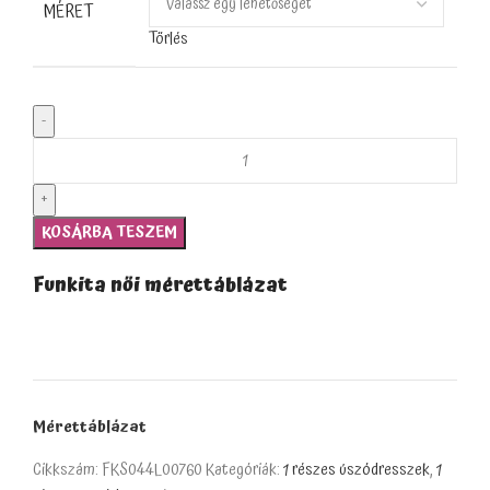
MÉRET
Törlés
KOSÁRBA TESZEM
Funkita női mérettáblázat
Mérettáblázat
Cikkszám:
FKS044L00760
Kategóriák:
1 részes úszódresszek
,
1