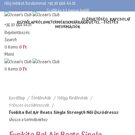
Hívj minket bizalommal: +36 30 664 4455
Szállítás 1-2 napon belül!
ELÉRHETŐSÉG
KAPCSOLAT
KEZDŐLAP
RÓLUNK
TERMÉKEK
MÁRKÁK
ÁTVÉTEL – FIZETÉS
+36 30 664 4455
INFORMÁCIÓK
Szállítás 1-2 napon belül!
Bejelentkezés
Search
0
items
0
Ft
Menü
Teljes méret
0
items
0
Ft
Kezdőlap
Fürdőruhák
Hölgy fürdőruhák
1 részes úszódresszek
Funkita Bel Air Beats Single Strength Női Úszódressz
Vissza a termékekhez