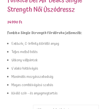
Funkita Bel Air Beats Single
Strength Női Úszódressz
24990
Ft
Funkita Single Strength fürdőruha jellemzők:
Exkluzív, C- Infinity klórálló anyag
Teljes mellső bélés
Vékony vállpántok
V alakú hátkivágás
Maximális mozgásszabadság
Magas combkivágású szabás
Kiváló szín – és anyagmegtartás