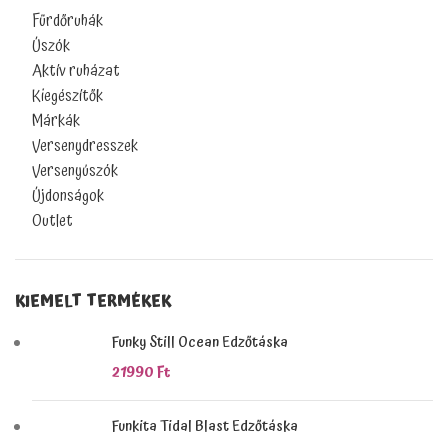
Fürdőruhák
Úszók
Aktív ruházat
Kiegészítők
Márkák
Versenydresszek
Versenyúszók
Újdonságok
Outlet
KIEMELT TERMÉKEK
Funky Still Ocean Edzőtáska
21990
Ft
Funkita Tidal Blast Edzőtáska