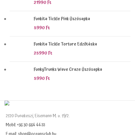
21990
Ft
Funkita Tickle Pink Úszósapka
5990
Ft
Funkita Tickle Torture Edzőtáska
25990
Ft
FunkyTrunks Wave Craze Úszósapka
5990
Ft
2120 Dunakeszi, Eisemann M. u. 19/2.
Mobil: +36 30 664 4455
E-mail: shop@oceansclub.hu