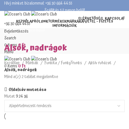
Hívj minket bizalommal: +36 30 664 4455
Szállítás 1-2 napon belül!
ELÉRHETŐSÉG
KAPCSOLAT
KEZDŐLAP
RÓLUNK
TERMÉKEK
MÁRKÁK
ÁTVÉTEL – FIZETÉS
+36 30 664 4455
INFORMÁCIÓK
Szállítás 1-2 napon belül!
Bejelentkezés
Search
Alsók, nadrágok
0
items
0
Ft
Menü
Kezdőlap
Márkák
Funkita / FunkyTrunks
Aktív ruházat
0
items
0
Ft
Alsók, nadrágok
Mind a(z) 2 találat megjelenítve
Oldalsáv mutatása
Mutat
9
24
36