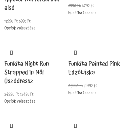
5990
Ft
4792
Ft
alsó
Kosárba teszem
11990
Ft
5995
Ft
Opciók választása
Funkita Night Run
Funkita Painted Pink
Strapped In Női
Edzőtáska
Úszódressz
23990
Ft
19192
Ft
Kosárba teszem
24990
Ft
12495
Ft
Opciók választása