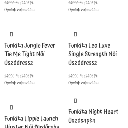
24990
Ft
12495
Ft
24990
Ft
12495
Ft
Opciók választása
Opciók választása
Funkita Jungle Fever
Funkita Leo Luxe
Tie Me Tight Női
Single Strength Női
Úszódressz
Úszódressz
24990
Ft
12495
Ft
24990
Ft
12495
Ft
Opciók választása
Opciók választása
Funkita Night Heart
Funkita Lippie Launch
Úszósapka
Hipster Női fürdőruha