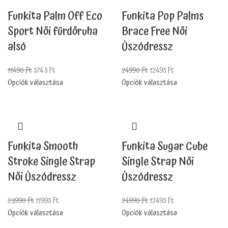
Funkita Palm Off Eco
Funkita Pop Palms
Sport Női fürdőruha
Brace Free Női
alsó
Úszódressz
11490
Ft
5745
Ft
24990
Ft
12495
Ft
Opciók választása
Opciók választása
Funkita Smooth
Funkita Sugar Cube
Stroke Single Strap
Single Strap Női
Női Úszódressz
Úszódressz
23990
Ft
11995
Ft
24990
Ft
12495
Ft
Opciók választása
Opciók választása