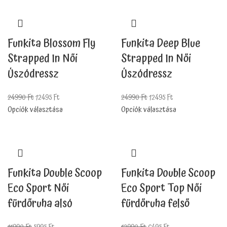
Funkita Blossom Fly
Funkita Deep Blue
Strapped In Női
Strapped In Női
Úszódressz
Úszódressz
24990
Ft
12495
Ft
24990
Ft
12495
Ft
Opciók választása
Opciók választása
Funkita Double Scoop
Funkita Double Scoop
Eco Sport Női
Eco Sport Top Női
fürdőruha alsó
fürdőruha felső