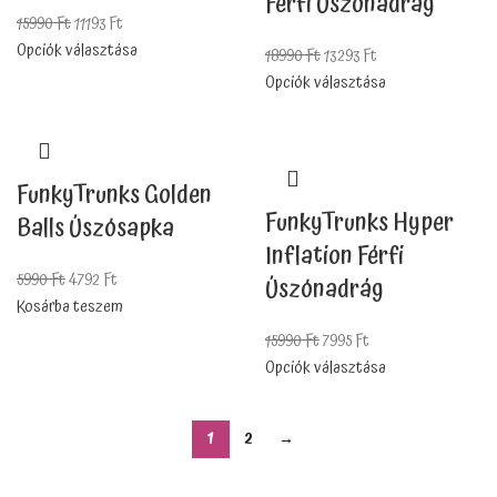
Férfi Úszónadrág
15990
Ft
11193
Ft
Opciók választása
18990
Ft
13293
Ft
Opciók választása
FunkyTrunks Golden
FunkyTrunks Hyper
Balls Úszósapka
Inflation Férfi
5990
Ft
4792
Ft
Úszónadrág
Kosárba teszem
15990
Ft
7995
Ft
Opciók választása
1
2
→