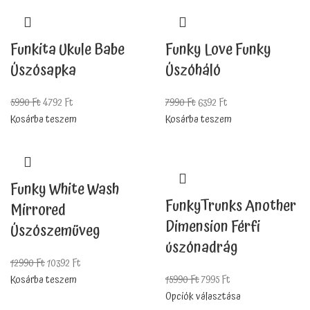
Funkita Ukule Babe
Funky Love Funky
Úszósapka
Úszóháló
5990
Ft
4792
Ft
7990
Ft
6392
Ft
Kosárba teszem
Kosárba teszem
Funky White Wash
FunkyTrunks Another
Mirrored
Dimension Férfi
Úszószemüveg
úszónadrág
12990
Ft
10392
Ft
Kosárba teszem
15990
Ft
7995
Ft
Opciók választása