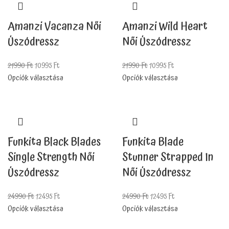
Amanzi Vacanza Női
Amanzi Wild Heart
Úszódressz
Női Úszódressz
21990
Ft
10995
Ft
21990
Ft
10995
Ft
Opciók választása
Opciók választása
Funkita Black Blades
Funkita Blade
Single Strength Női
Stunner Strapped In
Úszódressz
Női Úszódressz
24990
Ft
12495
Ft
24990
Ft
12495
Ft
Opciók választása
Opciók választása