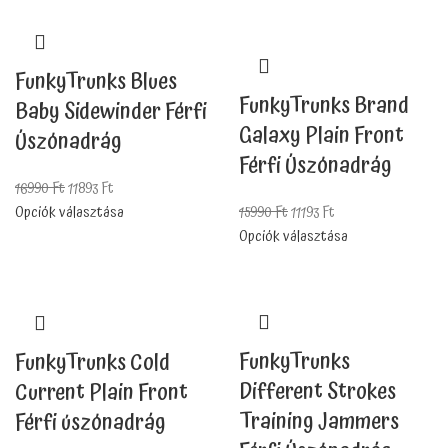
FunkyTrunks Blues
FunkyTrunks Brand
Baby Sidewinder Férfi
Galaxy Plain Front
Úszónadrág
Férfi Úszónadrág
16990
Ft
11893
Ft
Opciók választása
15990
Ft
11193
Ft
Opciók választása
FunkyTrunks
FunkyTrunks Cold
Different Strokes
Current Plain Front
Training Jammers
Férfi úszónadrág