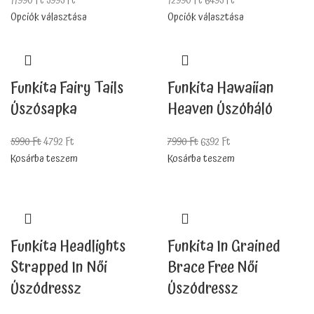
11990
Ft
5995
Ft
12990
Ft
6495
Ft
Opciók választása
Opciók választása
Funkita Fairy Tails
Funkita Hawaiian
Úszósapka
Heaven Úszóháló
5990
Ft
4792
Ft
7990
Ft
6392
Ft
Kosárba teszem
Kosárba teszem
Funkita Headlights
Funkita In Grained
Strapped In Női
Brace Free Női
Úszódressz
Úszódressz