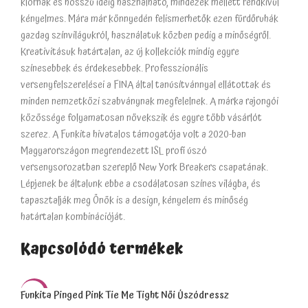
klórnak és hosszú ideig használható, mindezek mellett rendkívül
kényelmes. Mára már könnyedén felismerhetők ezen fürdőruhák
gazdag színvilágukról, használatuk közben pedig a minőségről.
Kreativitásuk határtalan, az új kollekciók mindig egyre
színesebbek és érdekesebbek. Professzionális
versenyfelszerelései a FINA által tanúsítvánnyal ellátottak és
minden nemzetközi szabványnak megfelelnek. A márka rajongói
közössége folyamatosan növekszik és egyre több vásárlót
szerez. A Funkita hivatalos támogatója volt a 2020-ban
Magyarországon megrendezett ISL profi úszó
versenysorozatban szereplő New York Breakers csapatának.
Lépjenek be általunk ebbe a csodálatosan színes világba, és
tapasztalják meg Önök is a design, kényelem és minőség
határtalan kombinációját.
Kapcsolódó termékek
Funkita Pinged Pink Tie Me Tight Női Úszódressz
-50%