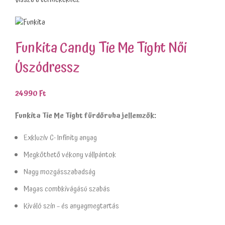
Funkita Candy Tie Me Tight Női
Úszódressz
24990
Ft
Funkita Tie Me Tight fürdőruha jellemzők:
Exkluzív C- Infinity anyag
Megköthető vékony vállpántok
Nagy mozgásszabadság
Magas combkivágású szabás
Kiváló szín – és anyagmegtartás