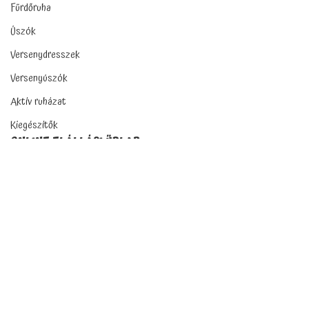
Fürdőruha
Úszók
Versenydresszek
Versenyúszók
Aktív ruházat
Kiegészítők
ONLINE ELÁLLÁSI ŰRLAP
Az alábbi gombra kattintva Ön online úton is gyakorolhatja a
jogszabályban biztosított 14 napos elállási jogát.
Elállás a szerződéstől