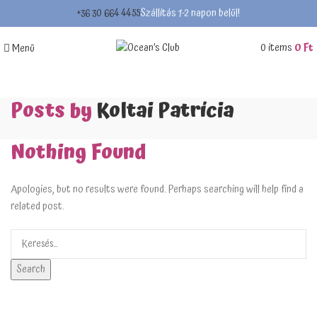
Szállítás 1-2 napon belül!
+36 30 664 4455
0
items
0
Ft
Menü
Posts by
Koltai Patrícia
Nothing Found
Apologies, but no results were found. Perhaps searching will help find a
related post.
Search