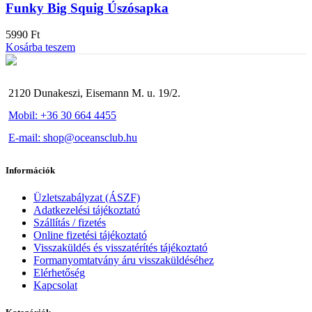
Funky Big Squig Úszósapka
5990
Ft
Kosárba teszem
2120 Dunakeszi, Eisemann M. u. 19/2.
Mobil: +36 30 664 4455
E-mail: shop@oceansclub.hu
Információk
Üzletszabályzat (ÁSZF)
Adatkezelési tájékoztató
Szállítás / fizetés
Online fizetési tájékoztató
Visszaküldés és visszatérítés tájékoztató
Formanyomtatvány áru visszaküldéséhez
Elérhetőség
Kapcsolat