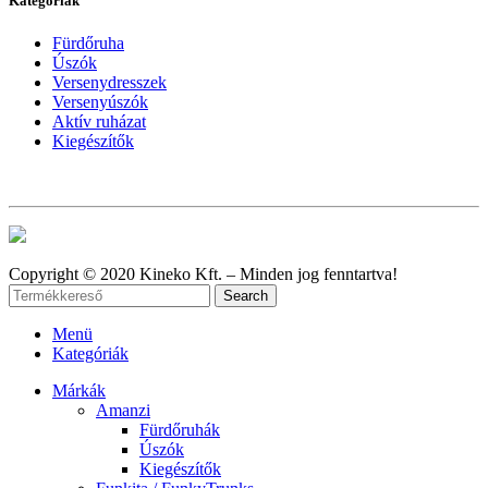
Kategóriák
Fürdőruha
Úszók
Versenydresszek
Versenyúszók
Aktív ruházat
Kiegészítők
Copyright © 2020 Kineko Kft. – Minden jog fenntartva!
Search
Menü
Kategóriák
Márkák
Amanzi
Fürdőruhák
Úszók
Kiegészítők