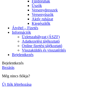
Fürdőruhák
Úszók
Versenydresszek
Versenyúszók
Aktív ruházat
Kiegészítők
Átvétel – Fizetés
Információk
Üzletszabályzat (ÁSZF)
Adatkezelési tájékoztató
Online fizetési tájékoztató
Visszaküldés és visszatérítés
Bejelentkezés
Bejelentkezés
Bezárás
Még nincs fiókja?
Új fiók létrehozása