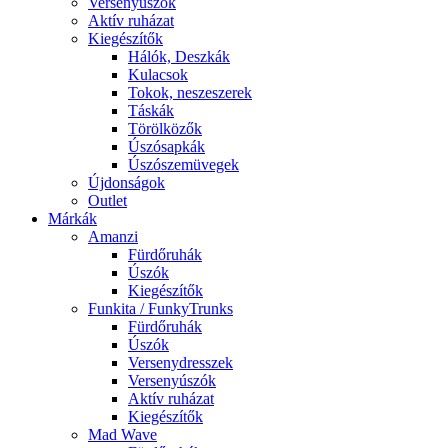
Versenyúszók
Aktív ruházat
Kiegészítők
Hálók, Deszkák
Kulacsok
Tokok, neszeszerek
Táskák
Törölközők
Úszósapkák
Úszószemüvegek
Újdonságok
Outlet
Márkák
Amanzi
Fürdőruhák
Úszók
Kiegészítők
Funkita / FunkyTrunks
Fürdőruhák
Úszók
Versenydresszek
Versenyúszók
Aktív ruházat
Kiegészítők
Mad Wave