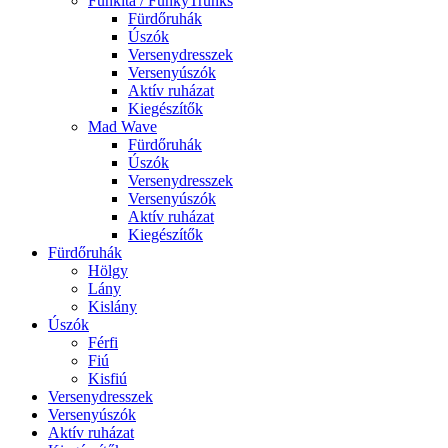
Funkita / FunkyTrunks
Fürdőruhák
Úszók
Versenydresszek
Versenyúszók
Aktív ruházat
Kiegészítők
Mad Wave
Fürdőruhák
Úszók
Versenydresszek
Versenyúszók
Aktív ruházat
Kiegészítők
Fürdőruhák
Hölgy
Lány
Kislány
Úszók
Férfi
Fiú
Kisfiú
Versenydresszek
Versenyúszók
Aktív ruházat