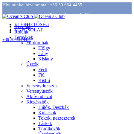
Hívj minket bizalommal: +36 30 664 4455
Szállítás 1-2 napon belül!
ELÉRHETŐSÉG
Kezdőlap
KAPCSOLAT
Rólunk
Termékek
+36 30 664 4455
Fürdőruhák
Szállítás 1-2 napon belül!
Hölgy
Lány
Kislány
Úszók
Férfi
Fiú
Kisfiú
Versenydresszek
Versenyúszók
Aktív ruházat
Kiegészítők
Hálók, Deszkák
Kulacsok
Tokok, neszeszerek
Táskák
Törölközők