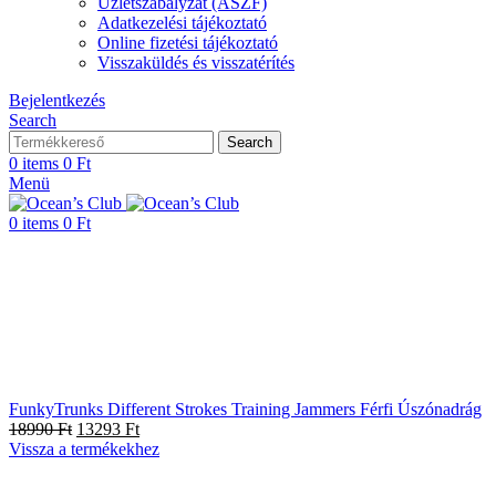
Üzletszabályzat (ÁSZF)
Adatkezelési tájékoztató
Online fizetési tájékoztató
Visszaküldés és visszatérítés
Bejelentkezés
Search
Search
0
items
0
Ft
Menü
0
items
0
Ft
FunkyTrunks Different Strokes Training Jammers Férfi Úszónadrág
18990
Ft
13293
Ft
Vissza a termékekhez