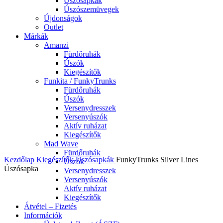
Úszósapkák
Úszószemüvegek
Újdonságok
Outlet
Márkák
Amanzi
Fürdőruhák
Úszók
Kiegészítők
Funkita / FunkyTrunks
Fürdőruhák
Úszók
Versenydresszek
Versenyúszók
Aktív ruházat
Kiegészítők
Mad Wave
Teljes méret
Fürdőruhák
Kezdőlap
Kiegészítők
Úszósapkák
FunkyTrunks Silver Lines
Úszók
Úszósapka
Versenydresszek
Versenyúszók
Aktív ruházat
Kiegészítők
Átvétel – Fizetés
Információk