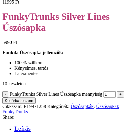
11995
Ft
FunkyTrunks Silver Lines
Úszósapka
5990
Ft
Funkita Úszósapka jellemzők:
100 % szilikon
Kényelmes, tartós
Latexmentes
10 készleten
FunkyTrunks Silver Lines Úszósapka mennyiség
Kosárba teszem
Cikkszám:
FT9971258
Kategóriák:
Úszósapkák
,
Úszósapkák
FunkyTrunks
Share:
Leírás