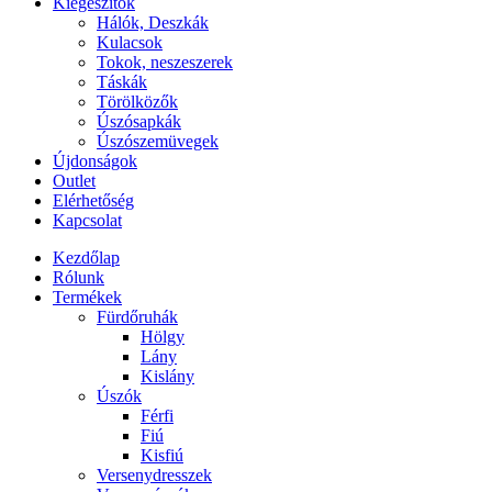
Kiegészítők
Hálók, Deszkák
Kulacsok
Tokok, neszeszerek
Táskák
Törölközők
Úszósapkák
Úszószemüvegek
Újdonságok
Outlet
Elérhetőség
Kapcsolat
Kezdőlap
Rólunk
Termékek
Fürdőruhák
Hölgy
Lány
Kislány
Úszók
Férfi
Fiú
Kisfiú
Versenydresszek