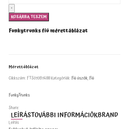
KOSÁRBA TESZEM
Funkytrunks fiú mérettáblázat
Mérettáblázat
Cikkszám:
FTS010B1488
Kategóriák:
Fiú úszók
,
Fiú
FunkyTrunks
Share:
LEÍRÁS
TOVÁBBI INFORMÁCIÓK
BRAND
Leírás