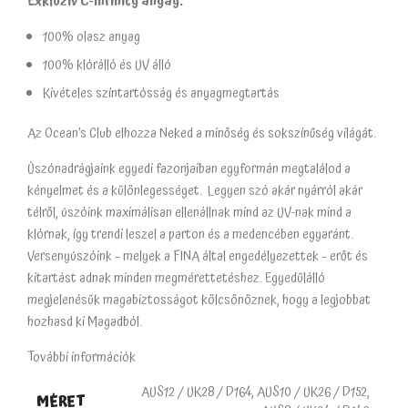
Exkluzív C-Infinity anyag:
100% olasz anyag
100% klórálló és UV álló
Kivételes színtartósság és anyagmegtartás
Az Ocean’s Club elhozza Neked a minőség és sokszínűség világát.
Úszónadrágjaink egyedi fazonjaiban egyformán megtalálod a
kényelmet és a különlegességet. Legyen szó akár nyárról akár
télről, úszóink maximálisan ellenállnak mind az UV-nak mind a
klórnak, így trendi leszel a parton és a medencében egyaránt.
Versenyúszóink – melyek a FINA által engedélyezettek – erőt és
kitartást adnak minden megmérettetéshez. Egyedülálló
megjelenésük magabiztosságot kölcsönöznek, hogy a legjobbat
hozhasd ki Magadból.
További információk
AUS12 / UK28 / D164, AUS10 / UK26 / D152,
MÉRET