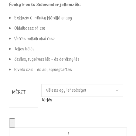
FunkyTrunks Sidewinder jellemzők:
Exkluzív C-Infinity klórálló anyag
Oldalhossz 14 cm
Varrás nélküli első rész
Teljes bélés
Széles, rugalmas láb – és deréknyílás
Kiváló szín – és anyagmegtartás
MÉRET
Törlés