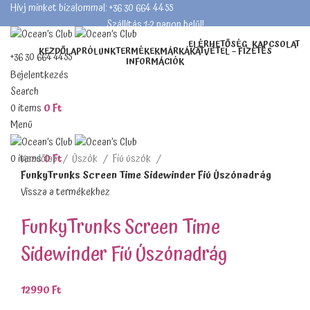
Hívj minket bizalommal: +36 30 664 4455
Szállítás 1-2 napon belül!
ELÉRHETŐSÉG
KAPCSOLAT
KEZDŐLAP
RÓLUNK
TERMÉKEK
MÁRKÁK
ÁTVÉTEL – FIZETÉS
+36 30 664 4455
INFORMÁCIÓK
Szállítás 1-2 napon belül!
Bejelentkezés
Search
0
items
0
Ft
Teljes méret
Menü
0
items
0
Ft
Kezdőlap
Úszók
Fiú úszók
FunkyTrunks Screen Time Sidewinder Fiú Úszónadrág
Vissza a termékekhez
FunkyTrunks Screen Time
Sidewinder Fiú Úszónadrág
12990
Ft