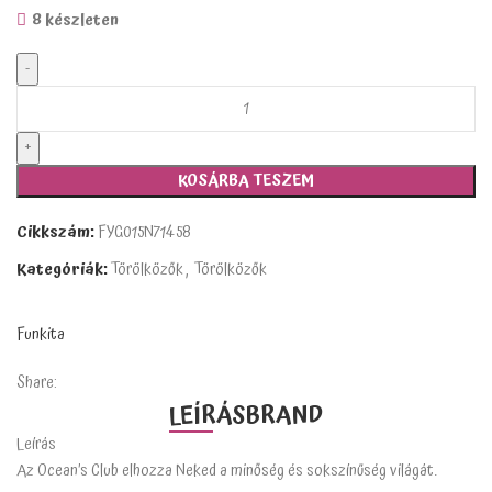
8 készleten
KOSÁRBA TESZEM
Cikkszám:
FYG015N71458
Kategóriák:
Törölközők
,
Törölközők
Funkita
Share:
LEÍRÁS
BRAND
Leírás
Az Ocean’s Club elhozza Neked a minőség és sokszínűség világát.