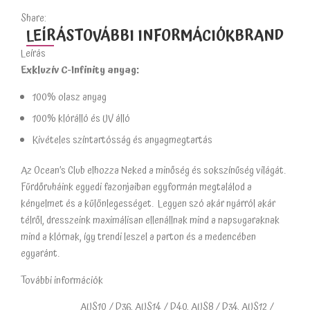
Share:
LEÍRÁS
TOVÁBBI INFORMÁCIÓK
BRAND
Leírás
Exkluzív C-Infinity anyag:
100% olasz anyag
100% klórálló és UV álló
Kivételes színtartósság és anyagmegtartás
Az Ocean’s Club elhozza Neked a minőség és sokszínűség világát.
Fürdőruháink egyedi fazonjaiban egyformán megtalálod a
kényelmet és a különlegességet. Legyen szó akár nyárról akár
télről, dresszeink maximálisan ellenállnak mind a napsugaraknak
mind a klórnak, így trendi leszel a parton és a medencében
egyaránt.
További információk
AUS10 / D36, AUS14 / D40, AUS8 / D34, AUS12 /