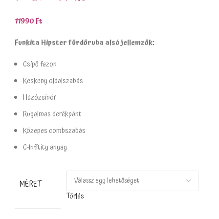
11990
Ft
Funkita Hipster fürdőruha alsó jellemzők:
Csípő fazon
Keskeny oldalszabás
Húzózsinór
Rugalmas derékpánt
Közepes combszabás
C-Infitity anyag
MÉRET
Törlés