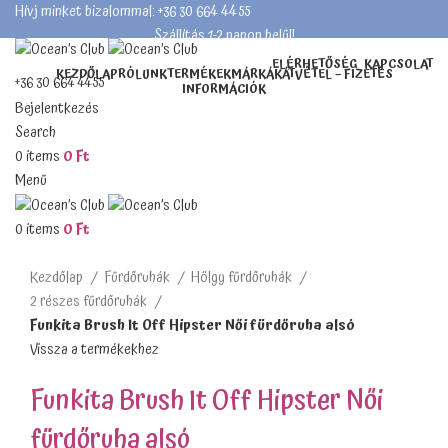
Hívj minket bizalommal: +36 30 664 4455
Szállítás 1-2 napon belül!
ELÉRHETŐSÉG
KAPCSOLAT
KEZDŐLAP
RÓLUNK
TERMÉKEK
MÁRKÁK
ÁTVÉTEL – FIZETÉS
+36 30 664 4455
INFORMÁCIÓK
Szállítás 1-2 napon belül!
Bejelentkezés
Search
0
items
0
Ft
Menü
Teljes méret
0
items
0
Ft
Kezdőlap
Fürdőruhák
Hölgy fürdőruhák
2 részes fürdőruhák
Funkita Brush It Off Hipster Női fürdőruha alsó
Vissza a termékekhez
Funkita Brush It Off Hipster Női
fürdőruha alsó